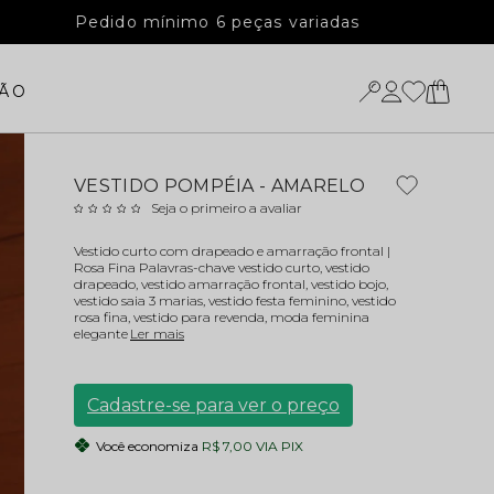
Pedido mínimo 6 peças variadas
ÃO
VESTIDO POMPÉIA - AMARELO
Seja o primeiro a avaliar
Vestido curto com drapeado e amarração frontal |
Rosa Fina Palavras-chave vestido curto, vestido
drapeado, vestido amarração frontal, vestido bojo,
vestido saia 3 marias, vestido festa feminino, vestido
rosa fina, vestido para revenda, moda feminina
elegante
Ler mais
Cadastre-se para ver o preço
Você economiza
R$ 7,00 VIA PIX