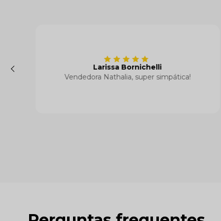
Compro há anoos.
10 anos sendo revendedor e só tenho a
agradecer. Sucesso galera.
Perguntas frequentes