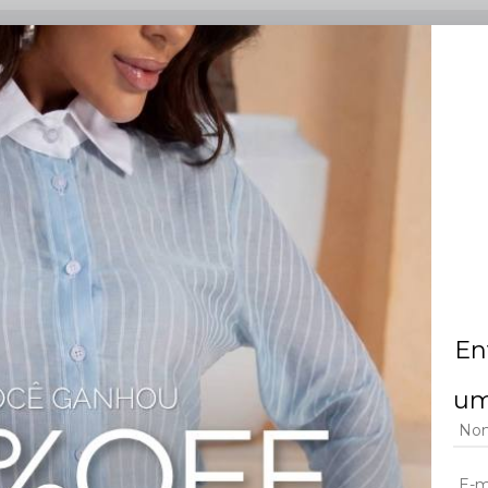
o, vestido saia 3 marias, vestido festa feminino, vestido rosa fina, vestido para
 aviamento embutido no decote, que garante acabamento sofisticado. A saia 
 peça Rosa Fina perfeita para lojistas que buscam design diferenciado,
En
um