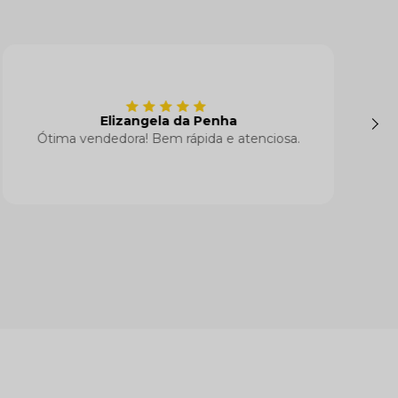
Renata Oliveira
Melhor loja, melhor atendimento. Minhas
clientes adoram as roupas.