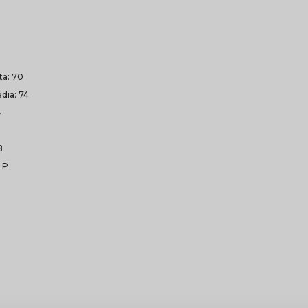
lta: 70
dia: 74
4
8
 P