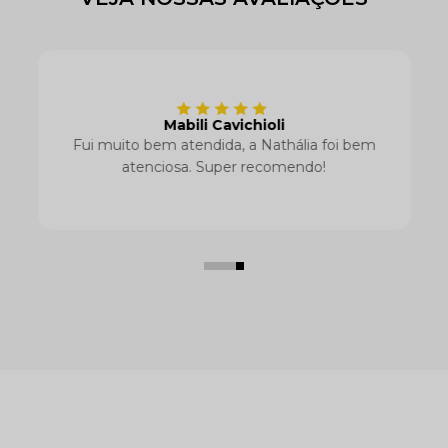
Recebi certinho!
Recebi sem problemas e foi rápido. Gostei
da qualidade também, tô vendendo super
bem.