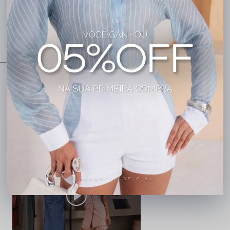
clientes.
Busto: 90
Quadril: 98
02
11
48
40
FEITO NO BRASIL
FABRICAÇÃO PRÓPRIA
Dias
Horas
Minutos
Segundos
CONHEÇA DE ONDE VEM SEU PEDIDO
ONLINE.