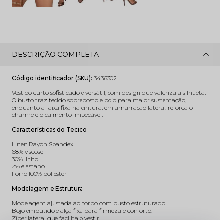
DESCRIÇÃO COMPLETA
Código identificador (SKU):
3436302
Vestido curto sofisticado e versátil, com design que valoriza a silhueta.
O busto traz tecido sobreposto e bojo para maior sustentação,
enquanto a faixa fixa na cintura, em amarração lateral, reforça o
charme e o caimento impecável.
Características do Tecido
Linen Rayon Spandex
68% viscose
30% linho
2% elastano
Forro 100% poliéster
Modelagem e Estrutura
Modelagem ajustada ao corpo com busto estruturado.
Bojo embutido e alça fixa para firmeza e conforto.
Zíper lateral que facilita o vestir.