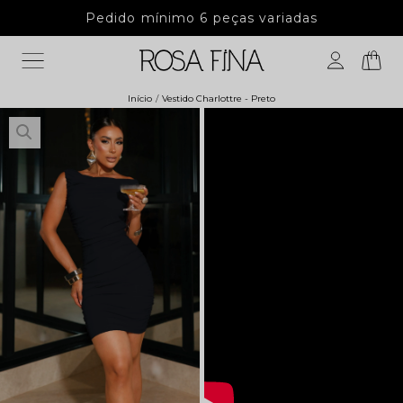
onto no PIX acima de 10 peças
Pedido mínimo 6
Início
Vestido Charlottre - Preto