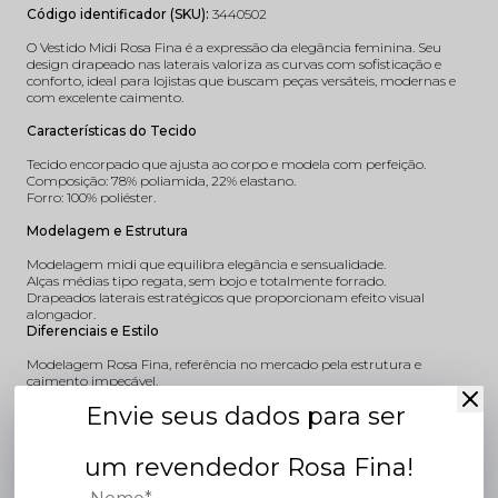
Código identificador (SKU):
3440502
O Vestido Midi Rosa Fina é a expressão da elegância feminina. Seu
design drapeado nas laterais valoriza as curvas com sofisticação e
conforto, ideal para lojistas que buscam peças versáteis, modernas e
com excelente caimento.
Características do Tecido
Tecido encorpado que ajusta ao corpo e modela com perfeição.
Composição: 78% poliamida, 22% elastano.
Forro: 100% poliéster.
Modelagem e Estrutura
Modelagem midi que equilibra elegância e sensualidade.
Alças médias tipo regata, sem bojo e totalmente forrado.
Drapeados laterais estratégicos que proporcionam efeito visual
alongador.
Diferenciais e Estilo
Modelagem Rosa Fina, referência no mercado pela estrutura e
caimento impecável.
Peça versátil que valoriza diferentes tipos de corpo.
Envie seus dados para ser
Perfeita para produções elegantes, com toque moderno e feminino.
Ocasiões de Uso
um revendedor Rosa Fina!
Ideal para eventos, coquetéis, confraternizações e momentos especiais.
Uma escolha sofisticada para revendedoras que desejam oferecer