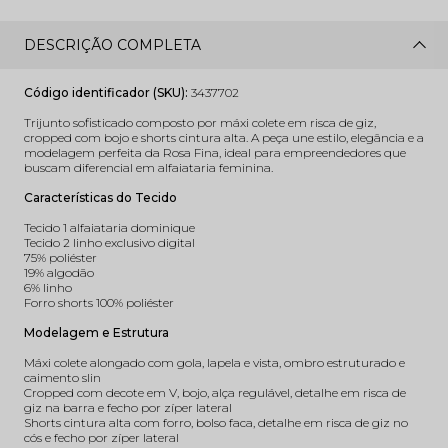
DESCRIÇÃO COMPLETA
Código identificador (SKU):
3437702
Trijunto sofisticado composto por máxi colete em risca de giz,
cropped com bojo e shorts cintura alta. A peça une estilo, elegância e a
modelagem perfeita da Rosa Fina, ideal para empreendedores que
buscam diferencial em alfaiataria feminina.
Características do Tecido
Tecido 1 alfaiataria dominique
Tecido 2 linho exclusivo digital
75% poliéster
19% algodão
6% linho
Forro shorts 100% poliéster
Modelagem e Estrutura
Máxi colete alongado com gola, lapela e vista, ombro estruturado e
caimento slin
Cropped com decote em V, bojo, alça regulável, detalhe em risca de
giz na barra e fecho por zíper lateral
Shorts cintura alta com forro, bolso faca, detalhe em risca de giz no
cós e fecho por zíper lateral