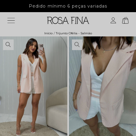
Até 6x sem juros
5% de desc
Início
Trijunto Ofélia - Salmão