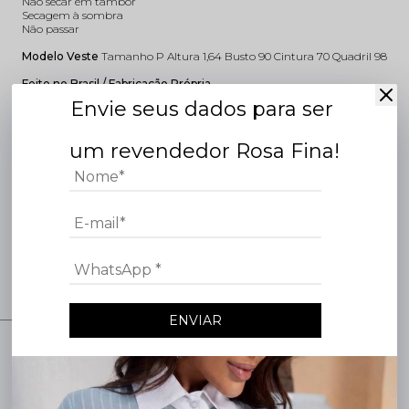
Não secar em tambor
Secagem à sombra
Não passar
Modelo Veste
Tamanho P Altura 1,64 Busto 90 Cintura 70 Quadril 98
Feito no Brasil / Fabricação Própria
Envie seus dados para ser
CONHEÇA DE ONDE VEM SEU PEDIDO
ONLINE.
um revendedor Rosa Fina!
ENVIAR
Atenção, lojista!
Faltam poucos dias para o
LANÇAMENTO Do
NOVO DROP DE VERÃO.