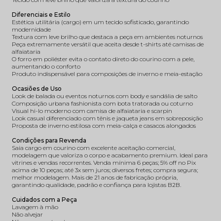
Diferenciais e Estilo
Estética utilitária (cargo) em um tecido sofisticado, garantindo
modernidade
Textura com leve brilho que destaca a peça em ambientes noturnos
Peça extremamente versátil que aceita desde t-shirts até camisas de
alfaiataria
O forro em poliéster evita o contato direto do courino com a pele,
aumentando o conforto
Produto indispensável para composições de inverno e meia-estação
Ocasiões de Uso
Look de balada ou eventos noturnos com body e sandália de salto
Composição urbana fashionista com bota tratorada ou coturno
Visual hi-lo moderno com camisa de alfaiataria e scarpin
Look casual diferenciado com tênis e jaqueta jeans em sobreposição
Proposta de inverno estilosa com meia-calça e casacos alongados
Condições para Revenda
Saia cargo em courino com excelente aceitação comercial,
modelagem que valoriza o corpo e acabamento premium. Ideal para
vitrines e vendas recorrentes. Venda mínima 6 peças; 5% off no Pix
acima de 10 peças; até 3x sem juros; diversos fretes; compra segura;
melhor modelagem. Mais de 21 anos de fabricação própria,
garantindo qualidade, padrão e confiança para lojistas B2B.
Cuidados com a Peça
Lavagem à mão
Não alvejar