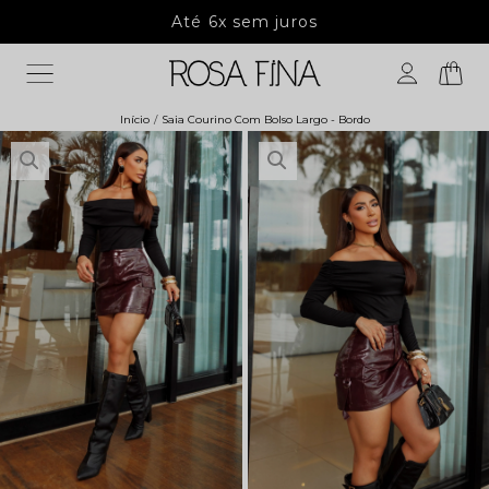
Até 6x sem juros
5%
Início
Saia Courino Com Bolso Largo - Bordo