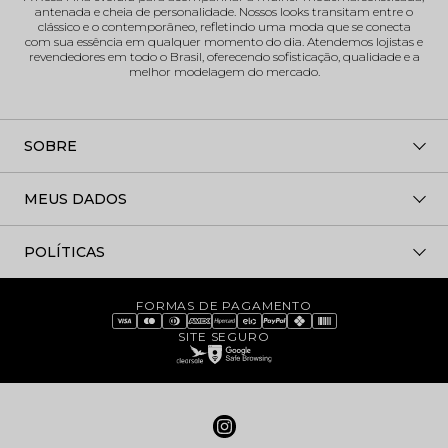
antenada e cheia de personalidade. Nossos looks transitam entre o
clássico e o contemporâneo, refletindo uma moda que se conecta
com sua essência em qualquer momento do dia. Atendemos lojistas e
revendedores em todo o Brasil, oferecendo sofisticação, qualidade e a
melhor modelagem do mercado.
SOBRE
MEUS DADOS
POLÍTICAS
FORMAS DE PAGAMENTO
SITE SEGURO