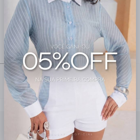
Novas cores, tendências e
modelagens para renovar sua
vitrine e surpreender suas
clientes.
00
09
39
29
Dias
Horas
Minutos
Segundos
Nenhuma avaliação cadastrada para esse produto.
QUEM USA, RECOMENDA!