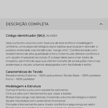
DESCRIÇÃO COMPLETA
Código identificador (SKU):
3449301
Saia curta em courino com textura de leve brilho e modelagem
utilitária, uma peça estratégica para lojistas que buscam atender o
público antenado nas tendências "cargo chic". Confeccionada com
revestimento de alta qualidade e forro interno, ela oferece conforto e
um ajuste impecável ao corpo. É a base ideal para criar looks de
impacto, permitindo que sua cliente transite de produções noturnas
poderosas a visuais urbanos despojados com facilidade e estilo.
Características do Tecido
Revestimento Externo – 100% poliuretano Tecido Base – 100% poliéster
Forro – 100% poliéster
Modelagem e Estrutura
Comprimento curto com excelente caimento
Cintura alta com fechamento por zíper e botão
Bolsos tipo cargo nas laterais, trazendo volume estratégico e estilo
Ajuste nos bolsos com aviamento funcional
Forrada internamente para maior conforto e segurança ao vestir
Tecido com leve brilho que valoriza a textura do courino