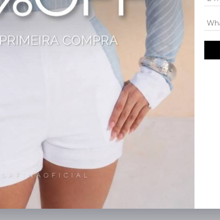
o refinado, ideal para lojistas que buscam produtos elegantes e comerciais
juros; diversos fretes; compra segura; melhor modelagem.
nça para lojistas B2B.