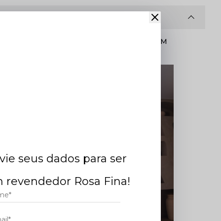
CONHEÇA DE ONDE VEM
SEU PEDIDO ONLINE.
osa e
to no
vie seus dados para ser
 revendedor Rosa Fina!