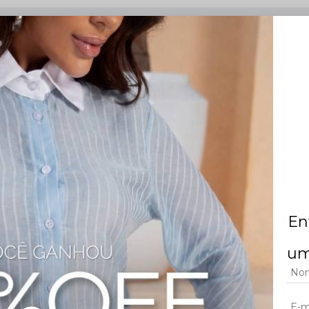
ito para composições modernas, sofisticadas e elegantes. A peça possui alças
ação ao corpo. O design bicolor traz blusa branca com delicados detalhes em r
do. Conta ainda com passante fino branco na altura da cintura e acompanha cin
 valorizando a silhueta.
En
um