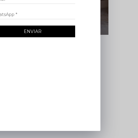
ENVIAR
 no