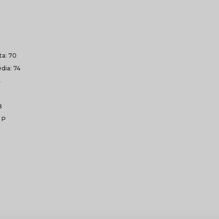
lta: 70
dia: 74
4
8
 P