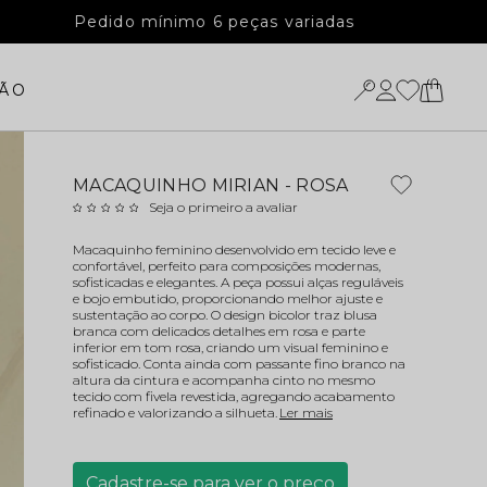
Pedido mínimo 6 peças variadas
ÃO
MACAQUINHO MIRIAN - ROSA
Seja o primeiro a avaliar
Macaquinho feminino desenvolvido em tecido leve e
confortável, perfeito para composições modernas,
sofisticadas e elegantes. A peça possui alças reguláveis
e bojo embutido, proporcionando melhor ajuste e
sustentação ao corpo. O design bicolor traz blusa
branca com delicados detalhes em rosa e parte
inferior em tom rosa, criando um visual feminino e
sofisticado. Conta ainda com passante fino branco na
altura da cintura e acompanha cinto no mesmo
tecido com fivela revestida, agregando acabamento
refinado e valorizando a silhueta.
Ler mais
Cadastre-se para ver o preço