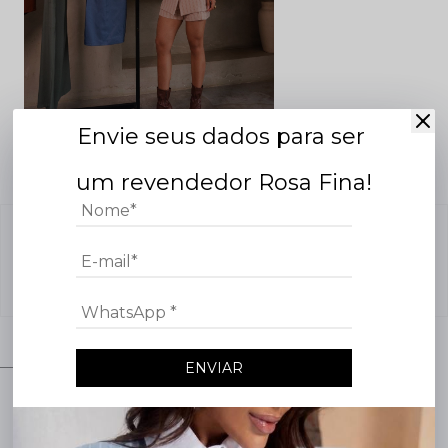
Envie seus dados para ser
um revendedor Rosa Fina!
Nenhuma avaliação cadastrada para esse produto.
COMPRE O LOOK
ENVIAR
Atenção, lojista!
NEW
NEW
Faltam poucos dias para o
LANÇAMENTO Do