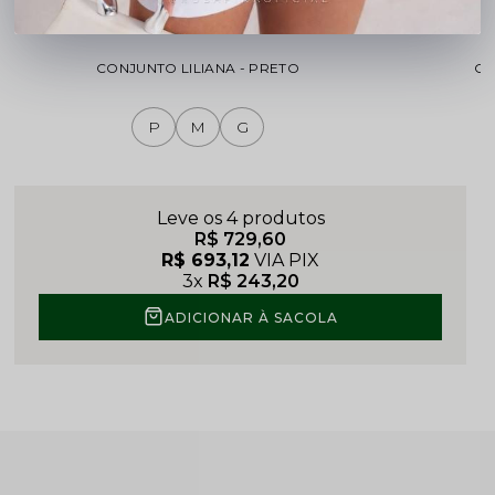
Cadastre-se para ver o preço
Cadastre-se 
CONJUNTO LILIANA - PRETO
CO
P
M
G
Leve os 4 produtos
R$ 729,60
R$ 693,12
VIA PIX
3x
R$ 243,20
ADICIONAR À SACOLA