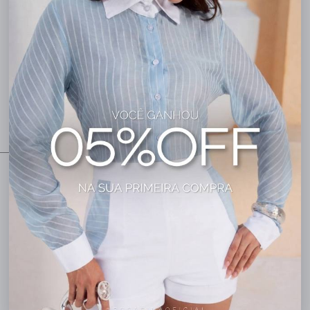
NOVO DROP DE VERÃO.
Novas cores, tendências e
modelagens para renovar sua
vitrine e surpreender suas
clientes.
01
01
29
00
Dias
Horas
Minutos
Segundos