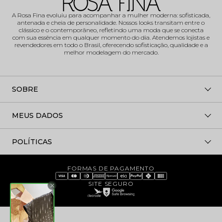
A Rosa Fina evoluiu para acompanhar a mulher moderna: sofisticada,
antenada e cheia de personalidade. Nossos looks transitam entre o
clássico e o contemporâneo, refletindo uma moda que se conecta
com sua essência em qualquer momento do dia. Atendemos lojistas e
revendedores em todo o Brasil, oferecendo sofisticação, qualidade e a
melhor modelagem do mercado.
SOBRE
MEUS DADOS
POLÍTICAS
FORMAS DE PAGAMENTO
SITE SEGURO