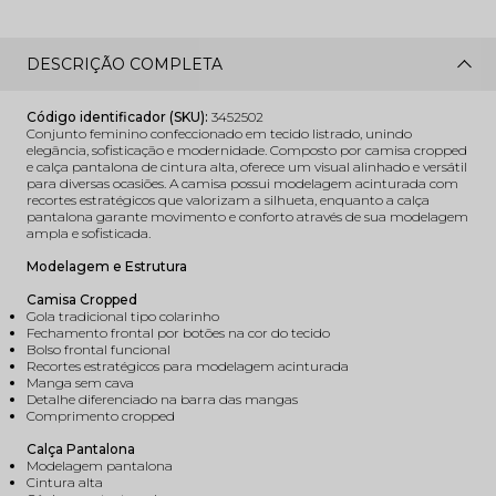
DESCRIÇÃO COMPLETA
Código identificador (SKU):
3452502
Conjunto feminino confeccionado em tecido listrado, unindo
elegância, sofisticação e modernidade. Composto por camisa cropped
e calça pantalona de cintura alta, oferece um visual alinhado e versátil
para diversas ocasiões. A camisa possui modelagem acinturada com
recortes estratégicos que valorizam a silhueta, enquanto a calça
pantalona garante movimento e conforto através de sua modelagem
ampla e sofisticada.
Modelagem e Estrutura
Camisa Cropped
Gola tradicional tipo colarinho
Fechamento frontal por botões na cor do tecido
Bolso frontal funcional
Recortes estratégicos para modelagem acinturada
Manga sem cava
Detalhe diferenciado na barra das mangas
Comprimento cropped
Calça Pantalona
Modelagem pantalona
Cintura alta