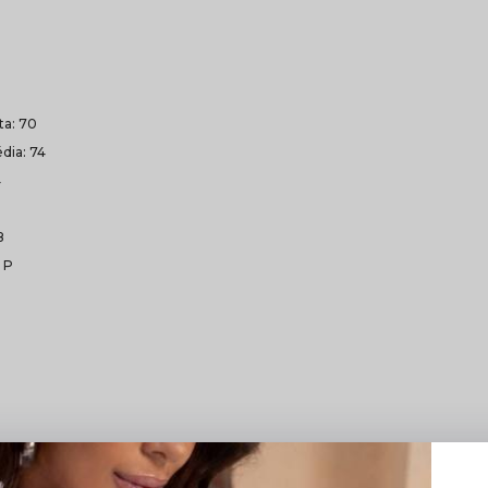
lta: 70
dia: 74
4
8
 P