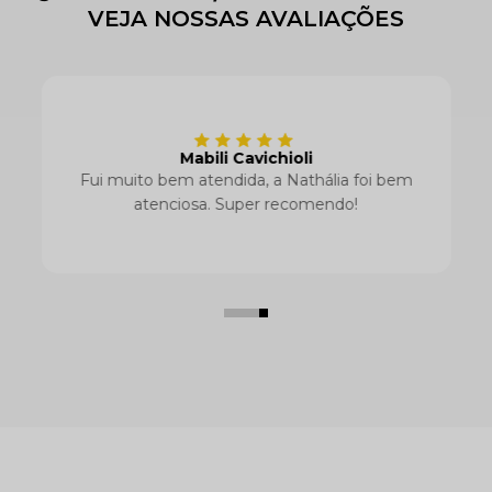
VEJA NOSSAS AVALIAÇÕES
Recebi certinho!
Recebi sem problemas e foi rápido. Gostei
da qualidade também, tô vendendo super
bem.