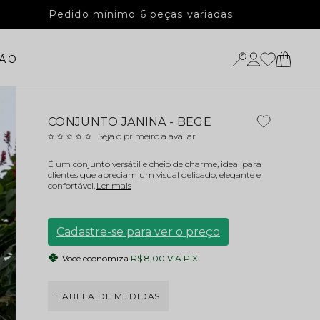
Pedido mínimo 6 peças variadas
ÃO
CONJUNTO JANINA - BEGE
Seja o primeiro a avaliar
É um conjunto versátil e cheio de charme, ideal para
clientes que apreciam um visual delicado, elegante e
confortável.
Ler mais
Cadastre-se para ver o preço
Você economiza
R$ 8,00 VIA PIX
TABELA DE MEDIDAS