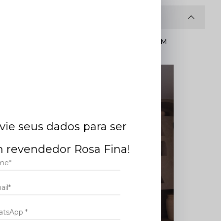
CONHEÇA DE ONDE VEM
SEU PEDIDO ONLINE.
 O
cação
vie seus dados para ser
ecote em
 revendedor Rosa Fina!
a um