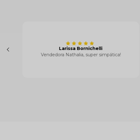
Compro há anoos.
10 anos sendo revendedor e só tenho a
agradecer. Sucesso galera.