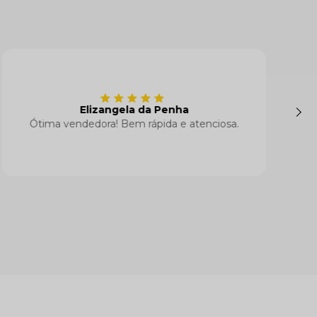
Renata Oliveira
Melhor loja, melhor atendimento. Minhas
clientes adoram as roupas.