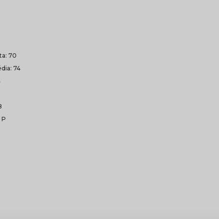
lta: 70
dia: 74
4
8
 P