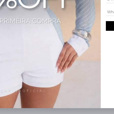
tima aceitação no atacado feminino, ideal para lojistas que buscam peças mod
juros; diversos fretes; compra segura; melhor modelagem.
nça para lojistas B2B.