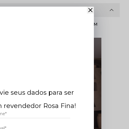
CONHEÇA DE ONDE VEM
gola
SEU PEDIDO ONLINE.
taque
ura
.
vie seus dados para ser
 revendedor Rosa Fina!