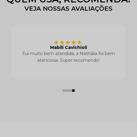
VEJA NOSSAS AVALIAÇÕES
Patrícia Cristiane
As peças são lindas e o atendimento
a
excelente. Vendedora Ester está de
parabéns pelo atendimento e atenção.