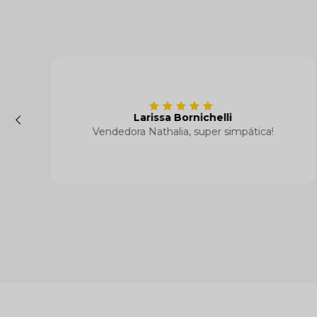
Jucelia Vauna
s ou
Amo as peças, são perfeitas, qualidade
 da
maravilhosa. Atendimento impecável d
vendedora Nathália.