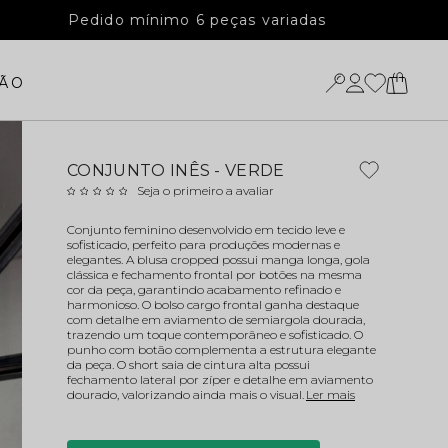
Pedido mínimo 6 peças variadas
ÃO
CONJUNTO INÊS - VERDE
Seja o primeiro a avaliar
Conjunto feminino desenvolvido em tecido leve e
sofisticado, perfeito para produções modernas e
elegantes. A blusa cropped possui manga longa, gola
clássica e fechamento frontal por botões na mesma
cor da peça, garantindo acabamento refinado e
harmonioso. O bolso cargo frontal ganha destaque
com detalhe em aviamento de semiargola dourada,
trazendo um toque contemporâneo e sofisticado. O
punho com botão complementa a estrutura elegante
da peça. O short saia de cintura alta possui
fechamento lateral por zíper e detalhe em aviamento
dourado, valorizando ainda mais o visual.
Ler mais