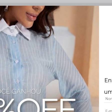
to para produções modernas e elegantes. A blusa cropped possui manga longa, 
rantindo acabamento refinado e harmonioso. O bolso cargo frontal ganha des
que contemporâneo e sofisticado. O punho com botão complementa a estrut
eral por zíper e detalhe em aviamento dourado, valorizando ainda mais o visual
En
um