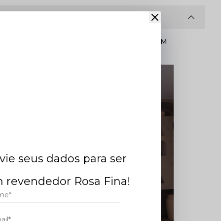
CONHEÇA DE ONDE VEM
SEU PEDIDO ONLINE.
estacam
ura e
vie seus dados para ser
 revendedor Rosa Fina!