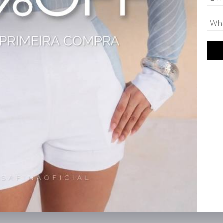
lta — uma proposta refinada e versátil que encanta clientes e valoriza vitrines.