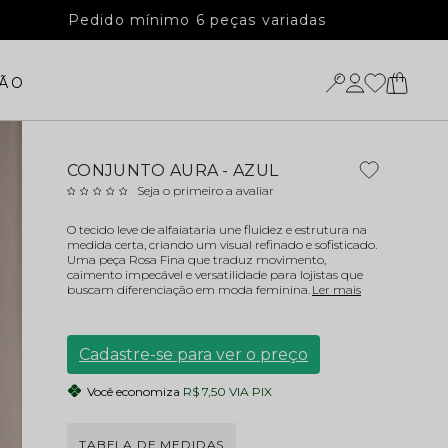
Pedido mínimo 6 peças variadas
ÃO
CONJUNTO AURA - AZUL
Seja o primeiro a avaliar
O tecido leve de alfaiataria une fluidez e estrutura na
medida certa, criando um visual refinado e sofisticado.
Uma peça Rosa Fina que traduz movimento,
caimento impecável e versatilidade para lojistas que
buscam diferenciação em moda feminina.
Ler mais
Cadastre-se para ver o preço
Você economiza
R$ 7,50 VIA PIX
TABELA DE MEDIDAS