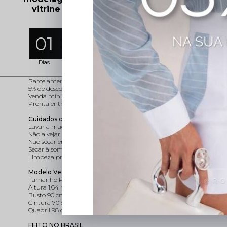
Assinatura Rosa Fina em caimento e acabamento
vitrine e surpreender suas
clientes.
Ocasiões de Uso
Ideal para encontros sociais e confraternizações
Perfeito para o dia a dia elegante
01
19
44
22
Opção moderna para jantares e eventos
Versátil para vitrines que valorizam moda de qualidade
Dias
Horas
Minutos
Segundos
Condições para Revenda
Conjunto de alfaiataria com blusa em viés e ilhós e short de cintura a
Parcelamento em até 3x sem juros
5% de desconto no Pix para pedidos acima de 10 peças variadas
Venda mínima de 6 peças
Pronta entrega no site oficial ou nas lojas físicas Rosa Fina
Cuidados com a Peça
Lavar à mão
Não alvejar
Não secar em tambor
Secar à sombra na horizontal
Limpeza profissional P suave
Modelo Veste
Tamanho P
Altura 1,64 m
Busto 90 cm
Cintura 70 cm
Quadril 98 cm
FEITO NO BRASIL