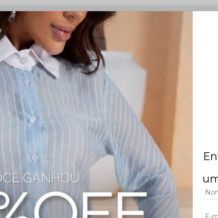
ve e refinada. A blusa possui acabamento em viés e detalhes em ilhós que d
aca e fechamento por zíper e botão. Uma proposta Rosa Fina que combina estrut
adas.
En
um