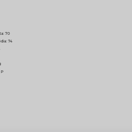
lta: 70
dia: 74
4
8
 P