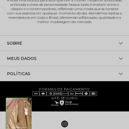
A Rosa Fina evoluiu para acompanhar a mulher moderna: sofisticada,
antenada e cheia de personalidade. Nossos looks transitam entre o
clássico e o contemporâneo, refletindo uma moda que se conecta
com sua essência em qualquer momento do dia. Atendemos lojistas e
revendedores em todo o Brasil, oferecendo sofisticação, qualidade e a
melhor modelagem do mercado.
SOBRE
MEUS DADOS
POLÍTICAS
FORMAS DE PAGAMENTO
SITE SEGURO