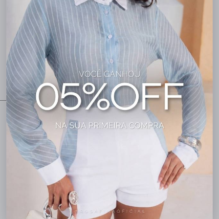
Novas cores, tendências e
modelagens para renovar sua
vitrine e surpreender suas
clientes.
02
05
46
47
Dias
Horas
Minutos
Segundos
Cadastre-se para ver o preço
Cadastre-se 