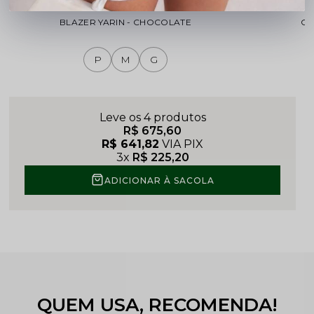
BLAZER YARIN - CHOCOLATE
CO
P
M
G
Leve os 4 produtos
R$ 675,60
R$ 641,82
VIA PIX
3x
R$ 225,20
ADICIONAR À SACOLA
QUEM USA, RECOMENDA!