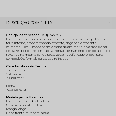
DESCRIÇÃO COMPLETA
Código identificador (SKU):
3451303
Blazer feminino confeccionado em tecido de viscose com poliéster e
forro interno, proporcionando conforto, elegância e excelente
caimento. Possui modelagem clássica de alfaiataria, gola tradicional
de blazer, bolso fake com lapela frontal e fechamento por botão único
revestido na mesma cor da peça. Versátil e sofisticado, é ideal para
composições formais ou casuais refinadas.
Características do Tecido
Tecido principal:
93% viscose,
7% poliéster
Forro:
100% poliéster
Modelagem e Estrutura
Blazer feminino de alfaiataria
Gola tradicional de blazer
Manga longa
Bolso frontal fake com lapela