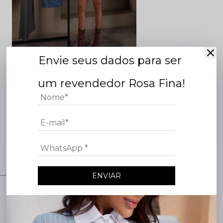
Envie seus dados para ser
um revendedor Rosa Fina!
Nenhuma avaliação cadastrada para esse produto.
COMPRE O LOOK
ENVIAR
NEW
NEW
Atenção, lojista!
Faltam poucos dias para o
LANÇAMENTO Do
NOVO DROP DE VERÃO.